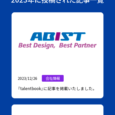
役員一覧
情報系技術領域
経営情報
沿革
電気系技術領域
トップメッセージ
組織図
3D-CAD データ製作・データ解析・データ変換
コーポレートガバナンス報告書
本社・事業所のご案内
お仕事について
サービス
労働派遣法に基づく情報提供
中途採用について
AIソリューション
財務情報
業績ハイライト
その他事業
資産の状況
3D-CAD 教育事業
キャッシュフローの状況
不動産 / 賃貸事業
2023/12/26
会社情報
IRライブラリ
『talentbook』に記事を掲載いたしました。
美容健康商品製造販売事業
決算短信
説明会資料
有価証券報告書等法定開示資料