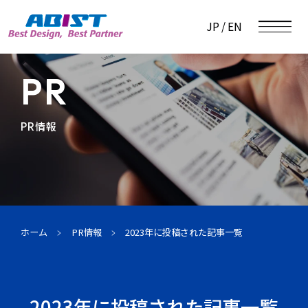
JP
EN
PR
PR情報
事業内容
トップ
業務形態（請負・派遣）
企業情報
トップ
業務形態（派遣・請負）
ホーム
PR情報
2023年に投稿された記事一覧
ごあいさつ
技術サービス事業
企業理念
会社概要
機械系技術領域
2023年に投稿された記事一覧
IR情報
トップ