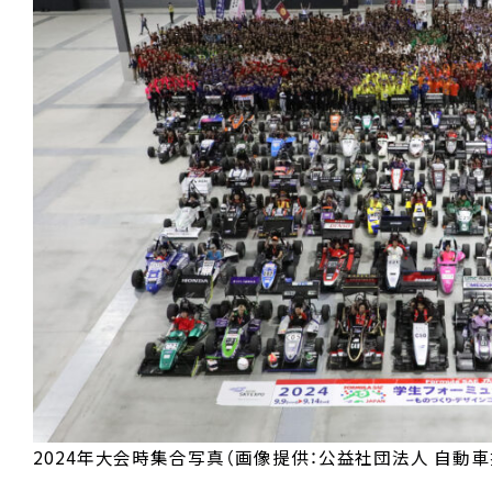
適時開示資料
株主総会招集通知
株式情報・その他
株式情報・配当
株主優待制度
IRカレンダー
よくあるご質問
電子公告・決算公告
ディスクロージャーポリシー
免責事項
2024年大会時集合写真（画像提供：公益社団法人 自動車