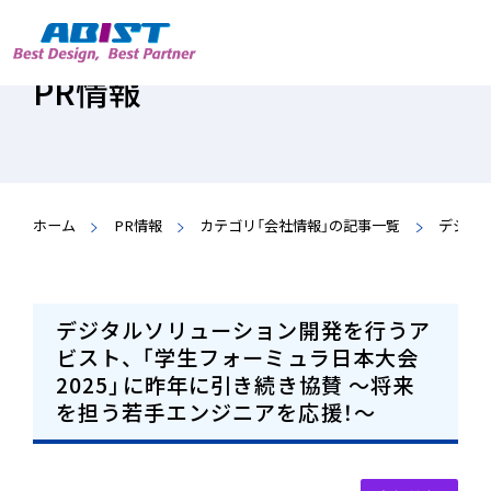
PR情報
ホーム
PR情報
カテゴリ「会社情報」の記事一覧
事業内容
トップ
業務形態（請負・派遣）
デジタルソリューション開発を行うア
企業情報
トップ
ビスト、 「学生フォーミュラ日本大会
業務形態（派遣・請負）
2025」に昨年に引き続き協賛 ～将来
ごあいさつ
を担う若手エンジニアを応援！～
技術サービス事業
企業理念
会社概要
機械系技術領域
IR情報
トップ