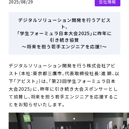
2025/08/29
会社情報
役員一覧
情報系技術領域
経営情報
沿革
電気系技術領域
デジタルソリューション開発を行うアビス
トップメッセージ
組織図
ト、
3D-CAD データ製作・データ解析・データ変換
「学生フォーミュラ日本大会2025」に昨年に
コーポレートガバナンス報告書
本社・事業所のご案内
お仕事について
サービス
引き続き協賛
労働派遣法に基づく情報提供
中途採用について
～将来を担う若手エンジニアを応援！～
AIソリューション
財務情報
業績ハイライト
その他事業
デジタルソリューション開発を行う株式会社アビ
資産の状況
スト（本社：東京都三鷹市、代表取締役社長：進 顕、以
3D-CAD 教育事業
下「アビスト」）は、「第23回学生フォーミュラ日本
キャッシュフローの状況
不動産 / 賃貸事業
大会2025」に、昨年に引き続き大会スポンサーとし
て協賛し、将来を担う若手エンジニアを応援するこ
IRライブラリ
美容健康商品製造販売事業
とをお知らせいたします。
決算短信
説明会資料
有価証券報告書等法定開示資料